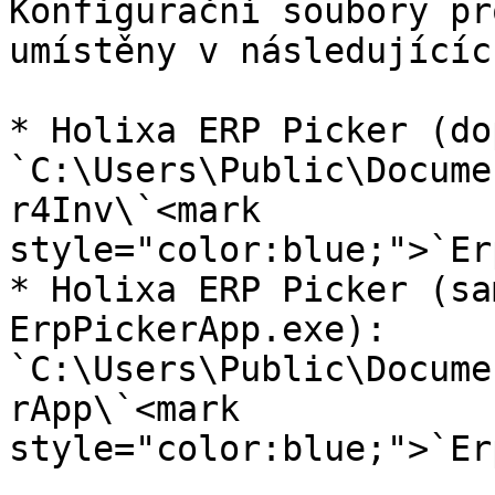
Konfigurační soubory pr
umístěny v následujícíc
* Holixa ERP Picker (do
`C:\Users\Public\Docume
r4Inv\`<mark 
style="color:blue;">`Er
* Holixa ERP Picker (sa
ErpPickerApp.exe): 
`C:\Users\Public\Docume
rApp\`<mark 
style="color:blue;">`Er