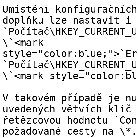
Umístění konfiguračních
doplňku lze nastavit i 
`Počítač\HKEY_CURRENT_U
\`<mark 
style="color:blue;">`Er
`Počítač\HKEY_CURRENT_U
\`<mark style="color:bl
V takovém případě je nu
uvedených větvích klič 
řetězcovou hodnotu `Con
požadované cesty na \*.